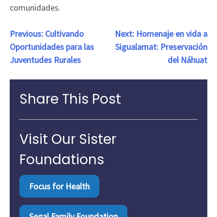
comunidades.
Navegación
Previous:
Cultivando
Next:
Homenaje en vida a
Oportunidades para las
Sigualamat: Preservación
de
Juventudes Rurales
del Náhuat
entradas
Share This Post
Visit Our Sister
Foundations
Focus for Health
Segal Family Foundation